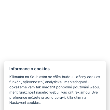
Tř. Československé armády 598
391 81 Veselí nad Lužnicí , CZ
info@hotellucia.cz
+420 723 407 416
Informace o cookies
Partneři
Kliknutím na Souhlasím se vším budou uloženy cookies
funkční, výkonnostní, analytické i marketingové -
dokážeme vám tak umožnit pohodlné používání webu,
měřit funkčnost našeho webu i vás cílit reklamou. Své
preference můžete snadno upravit kliknutím na
Nastavení cookies.