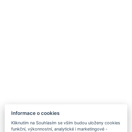
Wellness Hotel Lucia
Tř. Československé armády 598
391 81 Veselí nad Lužnicí , CZ
info@hotellucia.cz
+420 723 407 416
Informace o cookies
Partneři
Kliknutím na Souhlasím se vším budou uloženy cookies
funkční, výkonnostní, analytické i marketingové -