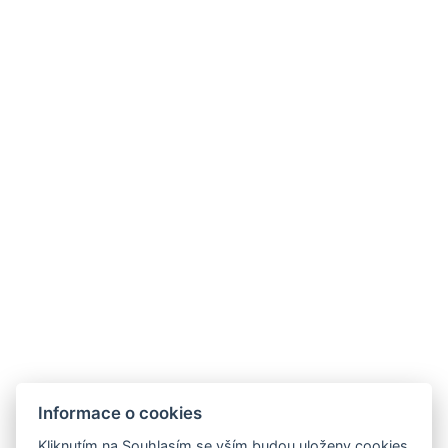
Wellness Hotel Lucia
Tř. Československé armády 598
391 81 Veselí nad Lužnicí , CZ
info@hotellucia.cz
+420 723 407 416
Informace o cookies
Partneři
Kliknutím na Souhlasím se vším budou uloženy cookies