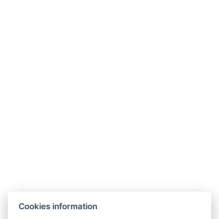
Wellness Hotel Lucia
Tř. Československé armády 598
391 81 Veselí nad Lužnicí , CZ
info@hotellucia.cz
+420 723 407 416
Partners
Cookies information